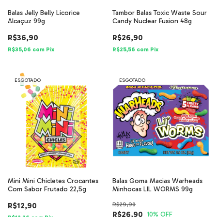
Balas Jelly Belly Licorice
Tambor Balas Toxic Waste Sour
Alcaçuz 99g
Candy Nuclear Fusion 48g
R$36,90
R$26,90
R$35,06
com
Pix
R$25,56
com
Pix
ESGOTADO
ESGOTADO
Mini Mini Chicletes Crocantes
Balas Goma Macias Warheads
Com Sabor Frutado 22,5g
Minhocas LIL WORMS 99g
R$12,90
R$29,90
R$26,90
10
% OFF