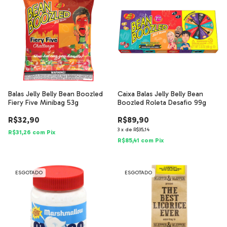
Balas Jelly Belly Bean Boozled
Caixa Balas Jelly Belly Bean
Fiery Five Minibag 53g
Boozled Roleta Desafio 99g
R$32,90
R$89,90
3
x
de
R$35,14
R$31,26
com
Pix
R$85,41
com
Pix
ESGOTADO
ESGOTADO