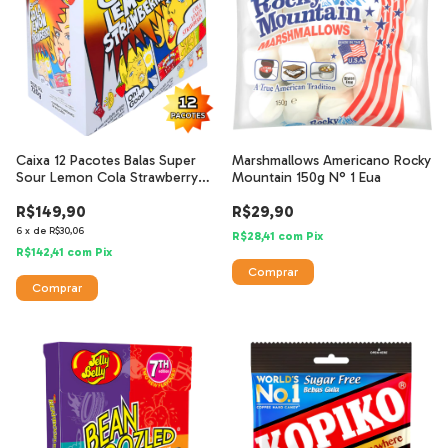
Caixa 12 Pacotes Balas Super
Marshmallows Americano Rocky
Sour Lemon Cola Strawberry
Mountain 150g N° 1 Eua
60g
R$149,90
R$29,90
6
x
de
R$30,06
R$28,41
com
Pix
R$142,41
com
Pix