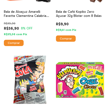
Bala de Alcaçuz Amarelli
Bala de Café Kopiko Zero
Favette Clementina Calabria
Açucar 32g Blister com 8 Balas
IGP 60g
R$39,90
R$9,90
R$36,90
8
% OFF
R$9,41
com
Pix
R$35,06
com
Pix