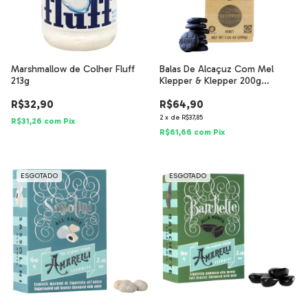
Marshmallow de Colher Fluff
Balas De Alcaçuz Com Mel
213g
Klepper & Klepper 200g
Importada
R$32,90
R$64,90
2
x
de
R$37,85
R$31,26
com
Pix
R$61,66
com
Pix
ESGOTADO
ESGOTADO