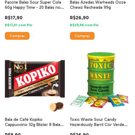
Pacote Balas Sour Super Cola
Balas Azedas Warheads Ooze
60g Happy Time - 20 Balas no
Chewz Recheada 99g
Pacote
R$17,90
R$26,90
R$17,01
com
Pix
R$25,56
com
Pix
Bala de Café Kopiko
Toxic Waste Sour Candy
Cappuccino 32g Blister 8 Balas -
Hazardously Barril Cor Verde
Dorama
48g
R$8,90
R$26,90