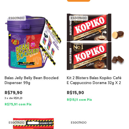
ESGOTADO
ESGOTADO
Balas Jelly Belly Bean Boozled
Kit 2 Blisters Balas Kopiko Café
Dispenser 99g
E Cappuccino Dorama 32g X 2
R$79,90
R$15,90
3
x
de
R$31,23
R$15,11
com
Pix
R$75,91
com
Pix
ESGOTADO
ESGOTADO