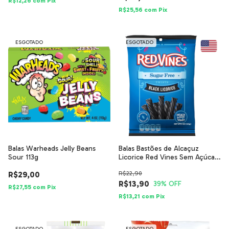
R$12,26
com
Pix
R$25,56
com
Pix
ESGOTADO
ESGOTADO
Balas Warheads Jelly Beans
Balas Bastões de Alcaçuz
Sour 113g
Licorice Red Vines Sem Açúcar
142g
R$29,00
R$22,90
R$13,90
39
% OFF
R$27,55
com
Pix
R$13,21
com
Pix