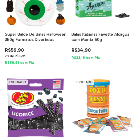
Super Balde De Balas Halloween
Balas Italianas Favette Alcaçuz
350g Formatos Divertidos
com Menta 60g
R$59,90
R$34,90
2
x
de
R$34,94
R$33,16
com
Pix
R$56,91
com
Pix
ESGOTADO
ESGOTADO