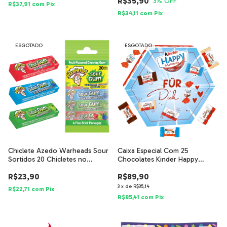
R$35,90
3
% OFF
R$37,91
com
Pix
R$34,11
com
Pix
ESGOTADO
ESGOTADO
Chiclete Azedo Warheads Sour
Caixa Especial Com 25
Sortidos 20 Chicletes no
Chocolates Kinder Happy
Pacote
Moments 161g
R$23,90
R$89,90
3
x
de
R$35,14
R$22,71
com
Pix
R$85,41
com
Pix