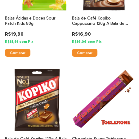
Balas Ácidas e Doces Sour
Bala de Café Kopiko
Patch Kids 80g
Cappuccino 120g A Bala de
Café Nº1 do Mundo
R$19,90
R$16,90
R$18,91
com
Pix
R$16,06
com
Pix
Bala de Café Kopiko 120g A Bala
Chocolate Suiço Toblerone