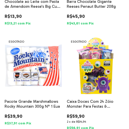
Chocolate ao Leite com Pasta
Barra Chocolate Gigante
de Amendoim Reese's Big Cup
Reeses Penaut Butter 208g
39g
R$13,90
R$45,90
R$13,21
com
Pix
R$43,61
com
Pix
ESGOTADO
ESGOTADO
Pacote Grande Marshmallows
Caixa Doces Com 24 Zóio
Rocky Mountain 300g N° 1 Eua
Monster Para Festas &
Halloween
R$39,90
R$59,90
2
x
de
R$34,94
R$37,91
com
Pix
R$56,91
com
Pix