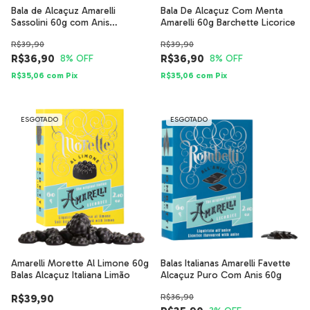
Bala de Alcaçuz Amarelli
Bala De Alcaçuz Com Menta
Sassolini 60g com Anis
Amarelli 60g Barchette Licorice
Açucarado
R$39,90
R$39,90
R$36,90
R$36,90
8
% OFF
8
% OFF
R$35,06
com
Pix
R$35,06
com
Pix
ESGOTADO
ESGOTADO
Amarelli Morette Al Limone 60g
Balas Italianas Amarelli Favette
Balas Alcaçuz Italiana Limão
Alcaçuz Puro Com Anis 60g
R$39,90
R$36,90