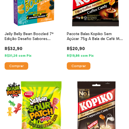
Jelly Belly Bean Boozled 7ª
Pacote Balas Kopiko Sem
Edição Desafio Sabores
Açúcar 75g A Bala de Café Mais
Estranhos 45g
Amada
R$32,90
R$20,90
R$31,26
com
Pix
R$19,86
com
Pix